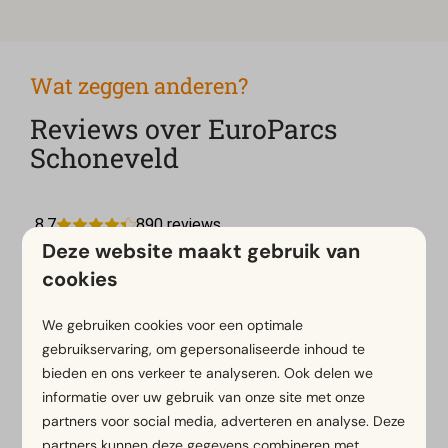
Wat zeggen anderen?
Reviews over EuroParcs
Schoneveld
Deze website maakt gebruik van
cookies
10
We gebruiken cookies voor een optimale
Geweldige locatie, alles zeer goed onderhouden
gebruikservaring, om gepersonaliseerde inhoud te
en zeer rustig ondanks het grote aantal
bieden en ons verkeer te analyseren. Ook delen we
accommodaties.
informatie over uw gebruik van onze site met onze
partners voor social media, adverteren en analyse. Deze
🇩🇪
Jürgen T.
partners kunnen deze gegevens combineren met