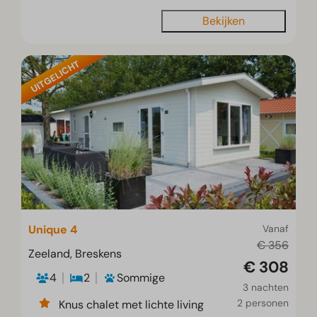
Bekijken
UITGELICHT
Unique 4
Vanaf
€ 356
Zeeland, Breskens
€ 308
4
2
Sommige
3 nachten
2 personen
Knus chalet met lichte living