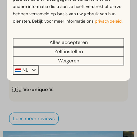
andere informatie die u aan ze heeft verstrekt of die ze
hebben verzameld op basis van uw gebruik van hun
9
diensten. Bekijk voor meer informatie ons
privacybeleid
.
Vriendelijk ontvangst, super mooi en rustig park.
🇳🇱
Erwin De C.
Alles accepteren
Zelf instellen
Weigeren
9
NL
Een aangenaam park met vriendelijk personeel.
🇳🇱
Veronique V.
Lees meer reviews