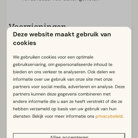
Voorzieningen
Deze website maakt gebruik van
Algemeen
cookies
Rookvrij
Gratis Wifi
We gebruiken cookies voor een optimale
Parkeergelegenheid nabij vakantieverblijf
gebruikservaring, om gepersonaliseerde inhoud te
bieden en ons verkeer te analyseren. Ook delen we
informatie over uw gebruik van onze site met onze
Badkamer
partners voor social media, adverteren en analyse. Deze
Badkamer(s) beneden: 1
partners kunnen deze gegevens combineren met
Douche(cabine)
Toon meer ↓
andere informatie die u aan ze heeft verstrekt of die ze
hebben verzameld op basis van uw gebruik van hun
Buiten
diensten. Bekijk voor meer informatie ons
privacybeleid
.
Parasol
Terras
Alles accepteren