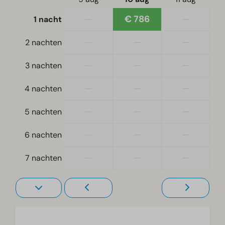
Slaapkamer(s) beneden: 3
—
€ 786
—
1 nacht
Stapelbed(den): 1
—
—
—
2 nachten
Toegankelijkheid
—
—
—
3 nachten
Gelijkvloers
—
—
—
4 nachten
Woonkamer
Televisie
—
—
—
5 nachten
—
—
—
6 nachten
—
—
—
7 nachten