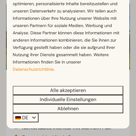
optimieren, personalisierte Inhalte bereitzustellen und
unseren Datenverkehr zu analysieren. Wir teilen auch
Informationen über Ihre Nutzung unserer Website mit
unseren Partnern für soziale Medien, Werbung und
Analyse. Diese Partner können diese Informationen mit
anderen Informationen kombinieren, die Sie ihnen zur
Verfügung gestellt haben oder die sie aufgrund Ihrer
Nutzung ihrer Dienste gesammelt haben. Weitere
Informationen finden Sie in unserer
Datenschutzrichtlinie
.
Exclusif 4
Ab
419 €
Zeeland, Breskens
Alle akzeptieren
362 €
4
2
Einige
Individuelle Einstellungen
3 Nächte
Ablehnen
2 Personen
Stilvolles Ferienhaus mit modernem
DE
Wohnbereich
Komfortables Interieur mit warmem Flair