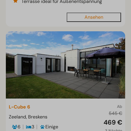
Terrasse ideal für Außenentspannung
Ansehen
L-Cube 6
Ab
545 €
Zeeland, Breskens
469 €
6
3
Einige
3 Nächte